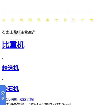
石家庄鼎粮主营生产
比重机
,
精选机
,
去石机
网站地图
|
RSS订阅
全国服务热线：
18031261383/18333103999