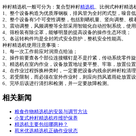
种籽精选机一般可分为：复合型种籽
精选机
、比例式种籽精选
1、整个设备构造为优质厚钢板，排风管为全封闭式型，噪音
2、整个设备有5个可变性调整，包括割晒机量、竖向调整、
3、震动调整，风频调整等全部采用智能化自动控制系统，使
4、筛粉装有除尘罩，能够明显的提高设备的操作生态环境；
5、各运转构件均是全封闭式安全防护，整机安全性能高。
种籽精选机使用注意事项：
1、每一次工作前应对润滑点给油；
2、操作前要查各个部位连接螺钉是不是拧紧，传动系统零件
3、精选机在室内作业，设备放置地址要平整、牢靠，放置位
4、在作业过程拆换种类时，一定要把设备内残余的种籽粒清理
5、若受限制，而必须在室外作业时，则应向挡风遮雨处放置
6、完毕后该进行清扫和检测，并一定要故障检测。
相关新闻
粮食作物精选机的安装与调节方法
小复式种籽精选机咋维护保养
精选机主要包括哪两种？
苞米优选精选机正确作业状态