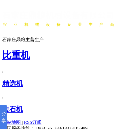
石家庄鼎粮主营生产
比重机
,
精选机
,
去石机
网站地图
|
RSS订阅
全国服务热线：
18031261383/18333103999