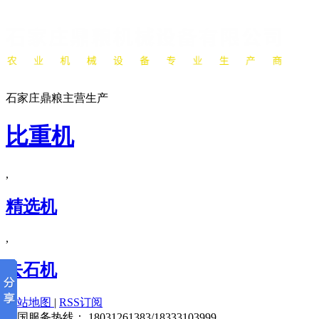
石家庄鼎粮主营生产
比重机
,
精选机
,
去石机
网站地图
|
RSS订阅
全国服务热线：
18031261383/18333103999